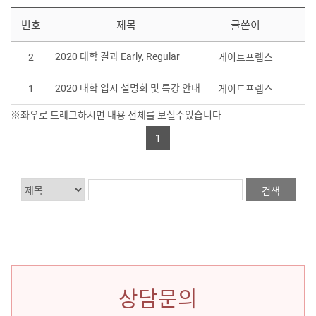
번호
제목
글쓴이
2020 대학 결과 Early, Regular
2
게이트프렙스
2
2020 대학 입시 설명회 및 특강 안내
1
게이트프렙스
2
1
상담문의