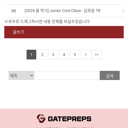
[2026 봄 학기] Junior Core Class - 김희윤 TR
88
게
글쓰기
1
2
3
4
5
>
>>