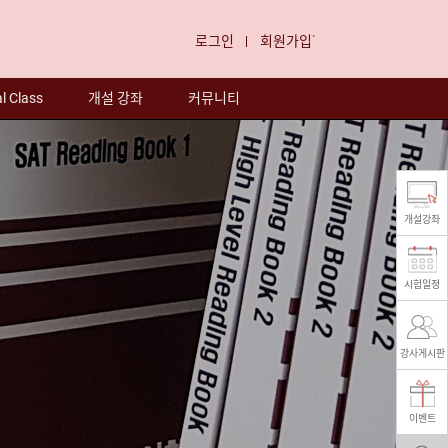
로그인
회원가입
`
l Class
개설 강좌
커뮤니티
개설강좌
시험일정
강사게시판
이벤트