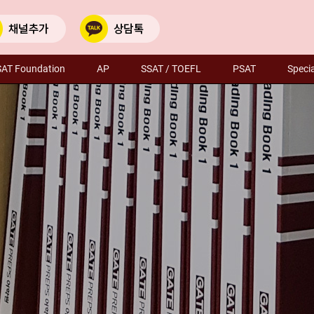
SAT Foundation
AP
SSAT / TOEFL
PSAT
Specia